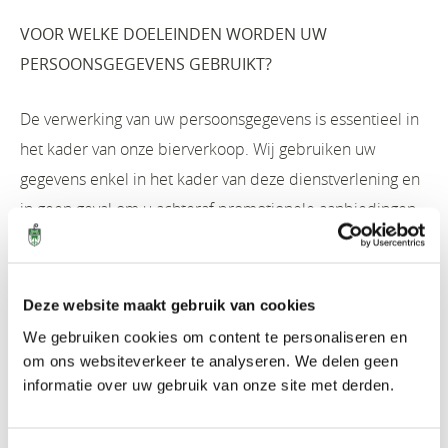
VOOR WELKE DOELEINDEN WORDEN UW
PERSOONSGEGEVENS GEBRUIKT?
De verwerking van uw persoonsgegevens is essentieel in
het kader van onze bierverkoop. Wij gebruiken uw
gegevens enkel in het kader van deze dienstverlening en
in geen geval om u achteraf promotionele aanbiedingen
te versturen. Uw persoonsgegevens worden verzameld
om correct onze klantenadministratie af te handelen en
om aan orderbeheer en facturatie te doen.
Deze website maakt gebruik van cookies
We gebruiken cookies om content te personaliseren en
Wij vragen steeds uw nummerplaat bij een bestelling
om ons websiteverkeer te analyseren. We delen geen
zodat we uw identiteit kunnen verifiëren wanneer u uw
informatie over uw gebruik van onze site met derden.
kratten komt ophalen.