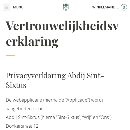
Abdij Sint-Sixtus
Ga naar de algemene inhoud
0
IT
MENU
WINKELMANDJE
Vertrouwelijkheidsv
erklaring
Privacyverklaring Abdij Sint-
Sixtus
De webapplicatie (hierna de “Applicatie”) wordt
aangeboden door:
Abdij Sint-Sixtus (hierna “Sint-Sixtus”, “Wij” en “Ons”)
Donkerstraat 12