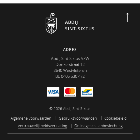
Scrol
ABDIJ
SINT-SIXTUS
ADRES
Abdij Sint-Sixtus VZW
Donkerstraat 12
8640 Westvleteren
BE 0405 530 472
© 2026 Abdij Sint-Sixtus
Algemene voorwaarden
Gebruiksvoorwaarden
Cookiebeleid
Vertrouwelijkheidsverklaring
Onlinegeschillenbeslechting