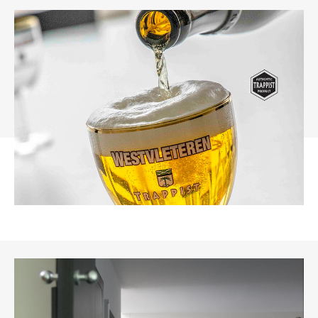
_H3A1856-logo
Foto_monniken_gang